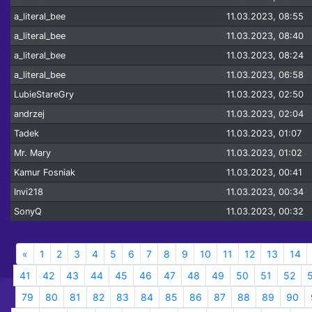
a_literal_bee
11.03.2023, 08:55
a_literal_bee
11.03.2023, 08:40
a_literal_bee
11.03.2023, 08:24
a_literal_bee
11.03.2023, 06:58
LubieStareGry
11.03.2023, 02:50
andrzej
11.03.2023, 02:04
Tadek
11.03.2023, 01:07
Mr. Mary
11.03.2023, 01:02
Kamur Fosniak
11.03.2023, 00:41
Invi218
11.03.2023, 00:34
SonyQ
11.03.2023, 00:32
«
1
2
3
4
5
6
7
8
9
10
11
12
13
14
41
42
43
44
45
46
47
48
49
50
51
52
79
80
81
82
83
84
85
86
87
88
89
90