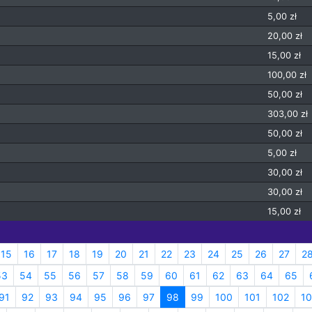
5,00 zł
20,00 zł
15,00 zł
100,00 zł
50,00 zł
303,00 zł
50,00 zł
5,00 zł
30,00 zł
30,00 zł
15,00 zł
15
16
17
18
19
20
21
22
23
24
25
26
27
2
53
54
55
56
57
58
59
60
61
62
63
64
65
91
92
93
94
95
96
97
98
99
100
101
102
1