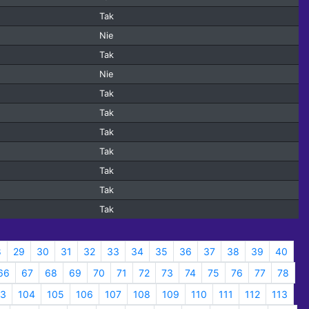
Tak
Nie
Tak
Nie
Tak
Tak
Tak
Tak
Tak
Tak
Tak
8
29
30
31
32
33
34
35
36
37
38
39
40
66
67
68
69
70
71
72
73
74
75
76
77
78
03
104
105
106
107
108
109
110
111
112
113