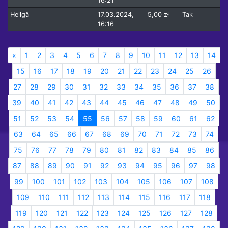
16:21
Hellgä
17.03.2024,
5,00 zł
Tak
16:16
«
1
2
3
4
5
6
7
8
9
10
11
12
13
14
15
16
17
18
19
20
21
22
23
24
25
26
27
28
29
30
31
32
33
34
35
36
37
38
39
40
41
42
43
44
45
46
47
48
49
50
51
52
53
54
55
56
57
58
59
60
61
62
63
64
65
66
67
68
69
70
71
72
73
74
75
76
77
78
79
80
81
82
83
84
85
86
87
88
89
90
91
92
93
94
95
96
97
98
99
100
101
102
103
104
105
106
107
108
109
110
111
112
113
114
115
116
117
118
119
120
121
122
123
124
125
126
127
128