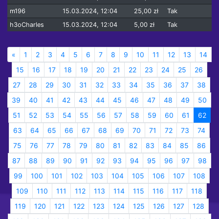
m196
15.03.2024, 12:04
25,00 zł
Tak
h3oCharles
15.03.2024, 12:04
5,00 zł
Tak
«
1
2
3
4
5
6
7
8
9
10
11
12
13
14
15
16
17
18
19
20
21
22
23
24
25
26
27
28
29
30
31
32
33
34
35
36
37
38
39
40
41
42
43
44
45
46
47
48
49
50
51
52
53
54
55
56
57
58
59
60
61
62
63
64
65
66
67
68
69
70
71
72
73
74
75
76
77
78
79
80
81
82
83
84
85
86
87
88
89
90
91
92
93
94
95
96
97
98
99
100
101
102
103
104
105
106
107
108
109
110
111
112
113
114
115
116
117
118
119
120
121
122
123
124
125
126
127
128