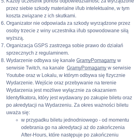
Każdy uczestnik ponosi odpowiedzialność za wyrządzone 
przez siebie szkody materialne i/lub intelektualne, w tym 
koszta związane z ich skutkami.
Organizator nie odpowiada za szkody wyrządzone przez 
osoby trzecie z winy uczestnika i/lub spowodowane siłą 
wyższą.
Organizacja GSPS zastrzega sobie prawo do działań 
sprzecznych z regulaminem.
Wydarzenie odbywa się kanale 
GramyPomagamy
 w 
serwisie Twitch, na kanale  
GramyPomagamy
 w serwisie 
Youtube oraz w Lokalu, w którym odbywa się fizycznie 
Wydarzenie. Wejście oraz przebywanie na terenie 
Wydarzenia jest możliwe wyłącznie za okazaniem 
Identyfikatora, który jest wydawany po zakupie biletu oraz 
po akredytacji na Wydarzeniu. Za okres ważności biletu 
uważa się:
w przypadku biletu jednodniowego - od momentu 
odebrania go na akredytacji aż do zakończenia 
After-Hours, które następuje po zakończeniu 