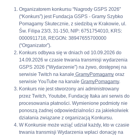
Organizatorem konkursu “Nagrody GSPS 2026” 
(“Konkurs”) jest Fundacja GSPS - Gramy Szybko 
Pomagamy Skutecznie, z siedzibą w Krakowie, ul. 
Św. Filipa 23/3, 31-150, NIP: 6751754010, KRS: 
0000911718, REGON: 38947655700000 
(“Organizator”).
Konkurs odbywa się w dniach od 10.09.2026 do 
14.09.2026 w czasie trwania transmisji wydarzenia 
GSPS 2026 (“Wydarzenie”) na żywo, dostępnej na 
serwisie Twitch na kanale
 GramyPomagamy
 oraz 
serwisie YouTube na kanale 
GramyPomagamy
.
Konkurs nie jest stworzony ani administrowany 
przez Twitch, Youtube, Fundację Itaka ani serwis do 
procesowania płatności. Wymienione podmioty nie 
ponoszą żadnej odpowiedzialności za jakiekolwiek 
działania związane z organizacją Konkursu.
W Konkursie może wziąć udział każdy, kto w czasie 
trwania transmisji Wydarzenia wpłaci donację na 