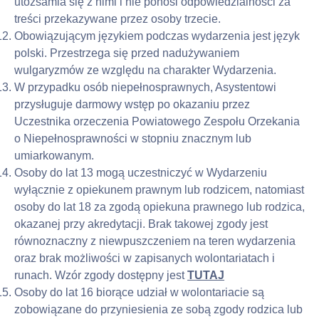
utożsamia się z nimi i nie ponosi odpowiedzialności za 
treści przekazywane przez osoby trzecie.
Obowiązującym językiem podczas wydarzenia jest język 
polski. Przestrzega się przed nadużywaniem 
wulgaryzmów ze względu na charakter Wydarzenia.
W przypadku osób niepełnosprawnych, Asystentowi 
przysługuje darmowy wstęp po okazaniu przez 
Uczestnika orzeczenia Powiatowego Zespołu Orzekania 
o Niepełnosprawności w stopniu znacznym lub 
umiarkowanym.
Osoby do lat 13 mogą uczestniczyć w Wydarzeniu 
wyłącznie z opiekunem prawnym lub rodzicem, natomiast 
osoby do lat 18 za zgodą opiekuna prawnego lub rodzica, 
okazanej przy akredytacji. Brak takowej zgody jest 
równoznaczny z niewpuszczeniem na teren wydarzenia 
oraz brak możliwości w zapisanych wolontariatach i 
runach. Wzór zgody dostępny jest 
TUTAJ
Osoby do lat 16 biorące udział w wolontariacie są 
zobowiązane do przyniesienia ze sobą zgody rodzica lub 