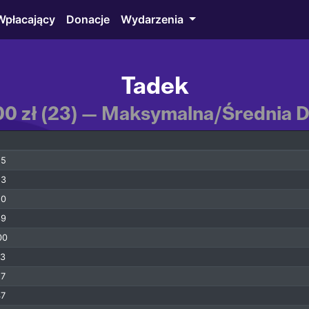
Wpłacający
Donacje
Wydarzenia
Tadek
,00 zł (23) — Maksymalna/Średnia D
55
53
50
39
00
23
27
47