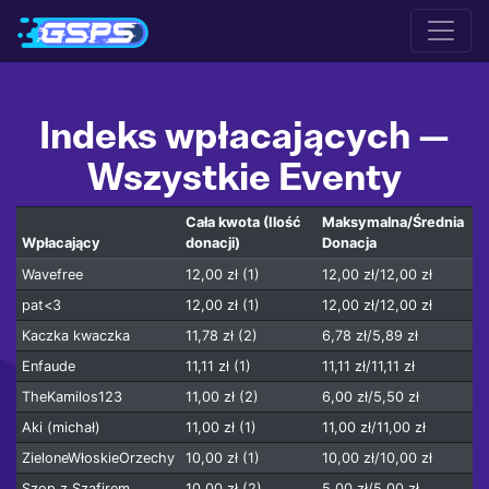
Indeks wpłacających —
Wszystkie Eventy
Cała kwota
(Ilość
Maksymalna
/Średnia
Wpłacający
donacji)
Donacja
Wavefree
12,00 zł (1)
12,00 zł/12,00 zł
pat<3
12,00 zł (1)
12,00 zł/12,00 zł
Kaczka kwaczka
11,78 zł (2)
6,78 zł/5,89 zł
Enfaude
11,11 zł (1)
11,11 zł/11,11 zł
TheKamilos123
11,00 zł (2)
6,00 zł/5,50 zł
Aki (michał)
11,00 zł (1)
11,00 zł/11,00 zł
ZieloneWłoskieOrzechy
10,00 zł (1)
10,00 zł/10,00 zł
Szop z Szafirem
10,00 zł (2)
5,00 zł/5,00 zł