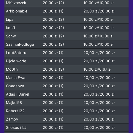
MKszaczek
20,00 zł (2)
10,00 zł/10,00 zł
Arkblonable
20,00 zł (1)
20,00 zł/20,00 zł
Lipa
20,00 zł (2)
10,00 zł/10,00 zł
konfi
20,00 zł (2)
10,00 zł/10,00 zł
Schwi
20,00 zł (2)
10,00 zł/10,00 zł
SzampiPodłoga
20,00 zł (2)
10,00 zł/10,00 zł
LordSatoru
20,00 zł (1)
20,00 zł/20,00 zł
Pijcie wodę
20,00 zł (1)
20,00 zł/20,00 zł
Mo0th
20,00 zł (3)
10,00 zł/6,67 zł
Mama Ewa
20,00 zł (1)
20,00 zł/20,00 zł
Chaosowt
20,00 zł (1)
20,00 zł/20,00 zł
Adaś i Daniel
20,00 zł (1)
20,00 zł/20,00 zł
Majkel98
20,00 zł (1)
20,00 zł/20,00 zł
Robert122
20,00 zł (1)
20,00 zł/20,00 zł
Zamoy
20,00 zł (1)
20,00 zł/20,00 zł
Snosus i LJ
20,00 zł (1)
20,00 zł/20,00 zł