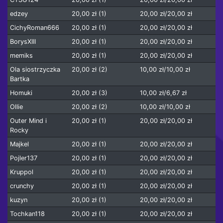
edzey
20,00 zł (1)
20,00 zł/20,00 zł
CichyRoman666
20,00 zł (1)
20,00 zł/20,00 zł
BorysXIII
20,00 zł (1)
20,00 zł/20,00 zł
memiks
20,00 zł (1)
20,00 zł/20,00 zł
Ola siostrzyczka
20,00 zł (2)
10,00 zł/10,00 zł
Bartka
Homuki
20,00 zł (3)
10,00 zł/6,67 zł
Ollie
20,00 zł (2)
10,00 zł/10,00 zł
Outer Mind i
20,00 zł (1)
20,00 zł/20,00 zł
Rocky
Majkel
20,00 zł (1)
20,00 zł/20,00 zł
Pojler137
20,00 zł (1)
20,00 zł/20,00 zł
Kruppol
20,00 zł (1)
20,00 zł/20,00 zł
crunchy
20,00 zł (1)
20,00 zł/20,00 zł
kuzyn
20,00 zł (1)
20,00 zł/20,00 zł
Tochkan118
20,00 zł (1)
20,00 zł/20,00 zł