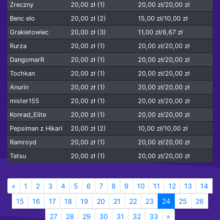
Zreczny
20,00 zł (1)
20,00 zł/20,00 zł
Benc elo
20,00 zł (2)
15,00 zł/10,00 zł
Grakietowiec
20,00 zł (3)
11,00 zł/6,67 zł
Rurza
20,00 zł (1)
20,00 zł/20,00 zł
DangomarR
20,00 zł (1)
20,00 zł/20,00 zł
Tochkan
20,00 zł (1)
20,00 zł/20,00 zł
Anurin
20,00 zł (1)
20,00 zł/20,00 zł
mister155
20,00 zł (1)
20,00 zł/20,00 zł
Konrad_Elite
20,00 zł (1)
20,00 zł/20,00 zł
Pepsiman z Hikari
20,00 zł (2)
10,00 zł/10,00 zł
Ramroyd
20,00 zł (1)
20,00 zł/20,00 zł
Tatsu
20,00 zł (1)
20,00 zł/20,00 zł
«
1
2
3
4
5
6
7
8
9
10
11
12
13
14
15
16
17
18
19
20
21
22
23
24
25
26
27
28
29
30
31
32
33
»