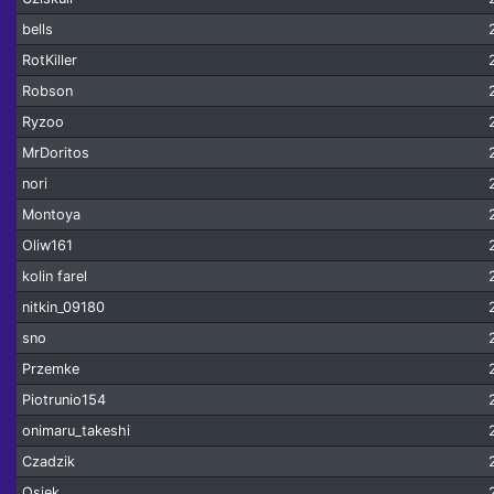
bells
RotKiller
Robson
Ryzoo
MrDoritos
nori
Montoya
Oliw161
kolin farel
nitkin_09180
sno
Przemke
Piotrunio154
onimaru_takeshi
Czadzik
Osiek