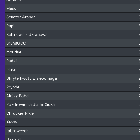
Masq
Senator Aranor
Papi
Bella ćwir z dziwnowa
BruhaGCC
mourise
Rudzi
blake
Ukryte kwoty z siepomaga
Pryndel
Alojzy Bąbel
Pozdrowienia dla hoXiuka
Chrupkie_Pikle
Kenny
fabroweech
Uziskull