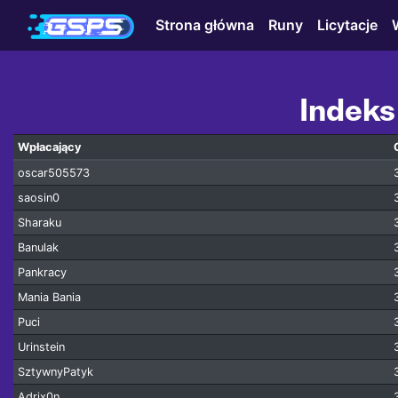
Strona główna
Runy
Licytacje
Indeks
Wpłacający
oscar505573
saosin0
Sharaku
Banulak
Pankracy
Mania Bania
Puci
Urinstein
SztywnyPatyk
Adrix0n