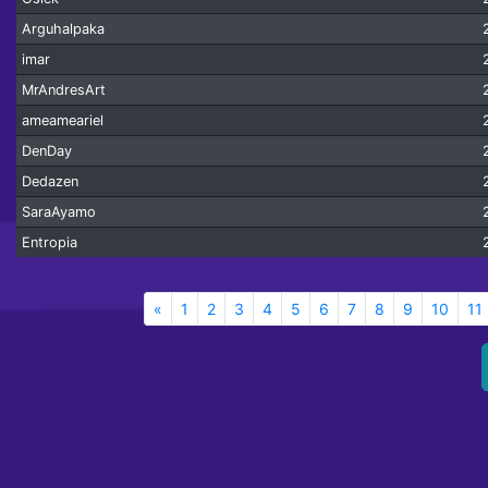
Arguhalpaka
imar
MrAndresArt
ameameariel
DenDay
Dedazen
SaraAyamo
Entropia
«
1
2
3
4
5
6
7
8
9
10
11