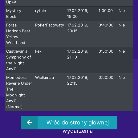
Up+A
Mystery
rythin
17.02.2019,
1:00:00
Nie
Block
19:00
Forza
PokerFacowaty
17.02.2019,
0:40:00
Nie
Horizon Beat
20:15
Yellow
Wristband
Castlevania:
Fex
17.02.2019,
0:50:00
Nie
Symphony of
21:10
the Night
Any%
Momodora:
Wielkimati
17.02.2019,
0:50:00
Nie
Reverie Under
22:15
The
Moonlight
Any%
(Normal)
Wróć do strony głównej
wydarzenia