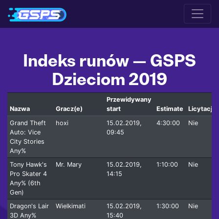
Indeks runów — GSPS
Dzieciom 2019
Przewidywany
Nazwa
Gracz(e)
start
Estimate
Licytacje
Grand Theft
hoxi
15.02.2019,
4:30:00
Nie
Auto: Vice
09:45
City Stories
Any%
Tony Hawk's
Mr. Mary
15.02.2019,
1:10:00
Nie
Pro Skater 4
14:15
Any% (6th
Gen)
Dragon's Lair
Wielkimati
15.02.2019,
1:30:00
Nie
3D Any%
15:40