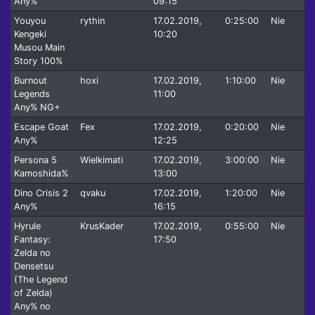
Any%
09:15
Youyou
rythin
17.02.2019,
0:25:00
Nie
Kengeki
10:20
Musou Main
Story 100%
Burnout
hoxi
17.02.2019,
1:10:00
Nie
Legends
11:00
Any% NG+
Escape Goat
Fex
17.02.2019,
0:20:00
Nie
Any%
12:25
Persona 5
Wielkimati
17.02.2019,
3:00:00
Nie
Kamoshida%
13:00
Dino Crisis 2
qvaku
17.02.2019,
1:20:00
Nie
Any%
16:15
Hyrule
KrusKader
17.02.2019,
0:55:00
Nie
Fantasy:
17:50
Zelda no
Densetsu
(The Legend
of Zelda)
Any% no