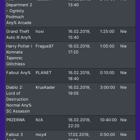
Department 2
13:40
- Ognisty
Podmuch
Any% Arcade
Grand Theft
hoxi
16.02.2019,
1:25:00
Nie
Auto III Any%
15:40
Harry Potter i
Fragus97
16.02.2019,
1:05:00
Nie
Komnata
17:20
Tajemnic
Glitchless
Fallout Any%
PLANET
16.02.2019,
0:10:00
Nie
18:40
Diablo 2:
KrusKader
16.02.2019,
3:00:00
Nie
Lord of
19:05
Destruction
Normal Any%
SC Assassin
PRZERWA
N/A
16.02.2019,
10:40:00
Nie
22:20
Fallout 3
moy4
17.02.2019,
0:50:00
Nie