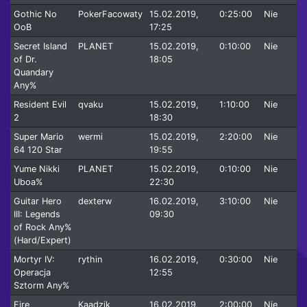
Gothic No
PokerFacowaty
15.02.2019,
0:25:00
Nie
OoB
17:25
Secret Island
PLANET
15.02.2019,
0:10:00
Nie
of Dr.
18:05
Quandary
Any%
Resident Evil
qvaku
15.02.2019,
1:10:00
Nie
2
18:30
Super Mario
wermi
15.02.2019,
2:20:00
Nie
64 120 Star
19:55
Yume Nikki
PLANET
15.02.2019,
0:10:00
Nie
Uboa%
22:30
Guitar Hero
dexterw
16.02.2019,
3:10:00
Nie
III: Legends
09:30
of Rock Any%
(Hard/Expert)
Mortyr IV:
rythin
16.02.2019,
0:30:00
Nie
Operacja
12:55
Sztorm Any%
Fire
Kaadzik
16.02.2019,
2:00:00
Nie