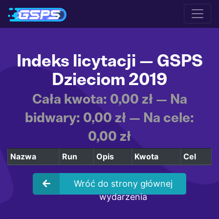
Indeks licytacji — GSPS
Dzieciom 2019
Cała kwota: 0,00 zł — Na
bidwary: 0,00 zł — Na cele:
0,00 zł
Nazwa
Run
Opis
Kwota
Cel
Wróć do strony głównej
wydarzenia