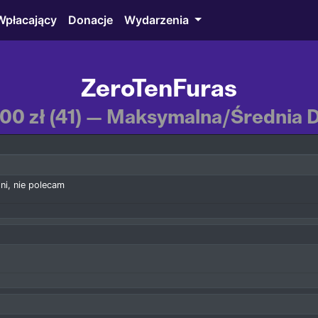
Wpłacający
Donacje
Wydarzenia
ZeroTenFuras
,00 zł (41) — Maksymalna/Średnia Do
ni, nie polecam