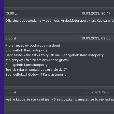
10,00 zł
10.03.2023, 20:41
Oficjalna odpowiedź na wiadomość ArabsMotorsport - jak Kubica wróc
5,00 zł
10.03.2023, 09:06
Kto ananasowy pod wodą ma dom?
SpongeBob Kanciastoporty!
Gąbczasto-kanciasty i żółty jak on? SpongeBob Kanciastoporty!
Kto grzywy i fale ze śmiechu chce gryźć?
SpongeBob Kanciastoporty!
Ten jak ryba w wodzie poczuje się dziś?
SpongeBob...! Gotowi!? Kanciastoporty!
5,00 zł
08.03.2023, 19:30
ważne kappa że run valid jest <3 serduszka i pamiętaj, że to nie jest na