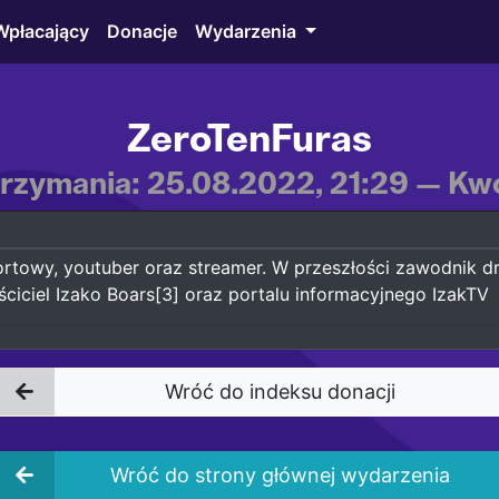
Wpłacający
Donacje
Wydarzenia
ZeroTenFuras
rzymania: 25.08.2022, 21:29 — Kwo
sportowy, youtuber oraz streamer. W przeszłości zawodnik
aściciel Izako Boars[3] oraz portalu informacyjnego IzakTV
Wróć do indeksu donacji
Wróć do strony głównej wydarzenia