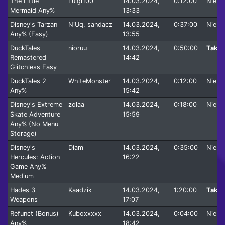
The Little
Luigi100
14.03.2024,
0:12:00
Nie
Mermaid Any%
13:33
Disney's Tarzan
NiUq, sandacz
14.03.2024,
0:37:00
Nie
Any% (Easy)
13:55
DuckTales
nioruu
14.03.2024,
0:50:00
Tak
Remastered
14:42
Glitchless Easy
DuckTales 2
WhiteMonster
14.03.2024,
0:12:00
Nie
Any%
15:42
Disney's Extreme
zolaa
14.03.2024,
0:18:00
Nie
Skate Adventure
15:59
Any% (No Menu
Storage)
Disney's
Diam
14.03.2024,
0:35:00
Nie
Hercules: Action
16:22
Game Any%
Medium
Hades 3
Kaadzik
14.03.2024,
1:20:00
Tak
Weapons
17:07
Refunct (Bonus)
Kuboxxxxx
14.03.2024,
0:04:00
Nie
Any%
18:42