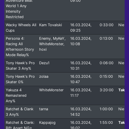
Adventure Beat
09:00
World 1 Any
Intensity
Restricted
Wacky Wheels All
Kam Tovalski
16.03.2024,
0:33:00
Nie
Cups
09:25
Persona 4:
Enemy, MyKeY,
16.03.2024,
0:13:00
Nie
Racing All
WhiteMonster,
10:08
Afternoon Story
hoxi
Mode Relay%
Tony Hawk's Pro
Dezu1
16.03.2024,
0:06:00
Nie
Skater 3 Any%
10:31
Tony Hawk's Pro
zolaa
16.03.2024,
0:15:00
Nie
Skater 0%
10:47
Yakuza 4
WhiteMonster
16.03.2024,
3:20:00
Tak
Remastered
11:17
Any%
Ratchet & Clank
tarna
16.03.2024,
1:00:00
Nie
3 Any%
14:52
Ratchet & Clank:
Kappajog
16.03.2024,
1:55:00
Tak
Rift Apart NG+
16:02