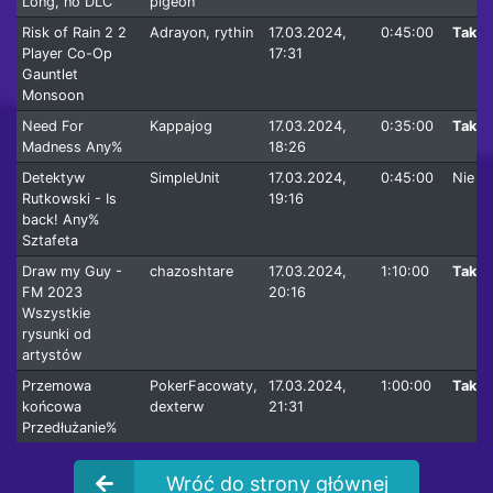
Long, no DLC
pigeon
Risk of Rain 2 2
Adrayon, rythin
17.03.2024,
0:45:00
Tak
Player Co-Op
17:31
Gauntlet
Monsoon
Need For
Kappajog
17.03.2024,
0:35:00
Tak
Madness Any%
18:26
Detektyw
SimpleUnit
17.03.2024,
0:45:00
Nie
Rutkowski - Is
19:16
back! Any%
Sztafeta
Draw my Guy -
chazoshtare
17.03.2024,
1:10:00
Tak
FM 2023
20:16
Wszystkie
rysunki od
artystów
Przemowa
PokerFacowaty,
17.03.2024,
1:00:00
Tak
końcowa
dexterw
21:31
Przedłużanie%
Wróć do strony głównej