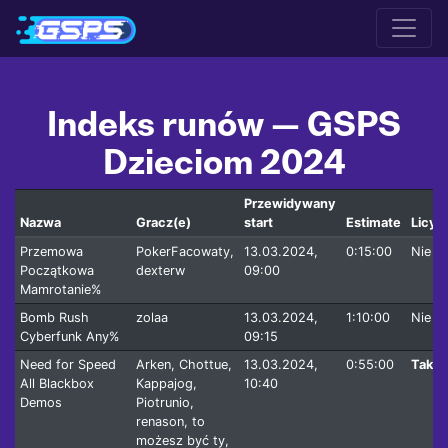
Indeks runów — GSPS
Dzieciom 2024
Przewidywany
Nazwa
Gracz(e)
start
Estimate
Licyt
Przemowa
PokerFacowaty,
13.03.2024,
0:15:00
Nie
Początkowa
dexterw
09:00
Mamrotanie%
Bomb Rush
zolaa
13.03.2024,
1:10:00
Nie
Cyberfunk Any%
09:15
Need for Speed
Arken, Chottue,
13.03.2024,
0:55:00
Tak
All Blackbox
Kappajog,
10:40
Demos
Piotrunio,
renason, to
możesz być ty,