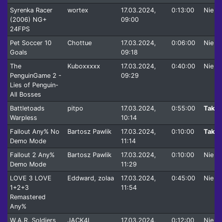
Syrenka Racer
wortex
17.03.2024,
0:13:00
Nie
(2006) NG+
09:00
24FPS
Pet Soccer 10
Chottue
17.03.2024,
0:06:00
Nie
Goals
09:18
The
Kuboxxxxx
17.03.2024,
0:40:00
Nie
PenguinGame 2 -
09:29
Lies of Penguin-
All Bosses
Battletoads
pitpo
17.03.2024,
0:55:00
Tak
Warpless
10:14
Fallout Any% No
Bartosz Pawlik
17.03.2024,
0:10:00
Tak
Demo Mode
11:14
Fallout 2 Any%
Bartosz Pawlik
17.03.2024,
0:10:00
Nie
Demo Mode
11:29
LOVE 3 LOVE
Eddward, zolaa
17.03.2024,
0:45:00
Nie
1+2+3
11:54
Remastered
Any%
W.A.R. Soldiers
JACK4L
17.03.2024,
0:12:00
Nie