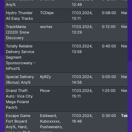
Any%
12:49
Hydro Thunder
TCDejw
17.03.2024,
0:08:00
Nie
All Easy Tracks
13:11
TrackMania
wortex
17.03.2024,
0:12:00
Nie
(2020) Snow
13:29
Discovery
Totally Reliable
17.03.2024,
0:45:00
Nie
Delivery Service
13:56
Segment
Sponsorowany -
InPost%
Special Delivery
KyRZy
17.03.2024,
0:05:00
Nie
(Bonus) Any%
14:56
Grand Theft
Pkow
17.03.2024,
1:25:00
Nie
Auto: Vice City
15:11
Mega Poland
Pack%
Escape Game
Eddward,
17.03.2024,
0:30:00
Tak
Fort Boyard
Kuboxxxxx,
16:46
Any%, Hard,
Pusheeneiro,