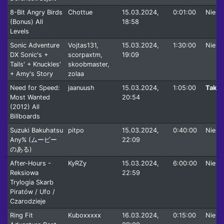
8-Bit Angry Birds
Chottue
15.03.2024,
0:01:00
Nie
(Bonus) All
18:58
Levels
Sonic Adventure
Vojtas131,
15.03.2024,
1:30:00
Nie
DX Sonic's +
scorpaxtm,
19:09
Tails' + Knuckles'
skoobmaster,
+ Amy's Story
zolaa
Need for Speed:
jaanuush
15.03.2024,
1:05:00
Tak
Most Wanted
20:54
(2012) All
Billboards
Suzuki Bakuhatsu
pitpo
15.03.2024,
0:40:00
Nie
Any% (ムービー
22:09
のある)
After-Hours -
KyRZy
15.03.2024,
6:00:00
Nie
Reksiowa
22:59
Trylogia Skarb
Piratów / Ufo /
Czarodzieje
Ring Fit
Kuboxxxxx
16.03.2024,
0:15:00
Nie