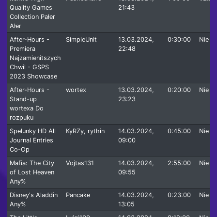
Quality Games
21:43
Collection Pałer
Ałer
After-Hours -
SimpleUnit
13.03.2024,
0:30:00
Nie
Premiera
22:48
Najzamienitszych
Chwil - GSPS
2023 Showcase
After-Hours -
wortex
13.03.2024,
0:20:00
Nie
Stand-up
23:23
wortexa Do
rozpuku
Spelunky HD All
KyRZy, rythin
14.03.2024,
0:45:00
Nie
Journal Entries
09:00
Co-Op
Mafia: The City
Vojtas131
14.03.2024,
2:55:00
Nie
of Lost Heaven
09:55
Any%
Disney's Aladdin
Pancake
14.03.2024,
0:23:00
Nie
Any%
13:05