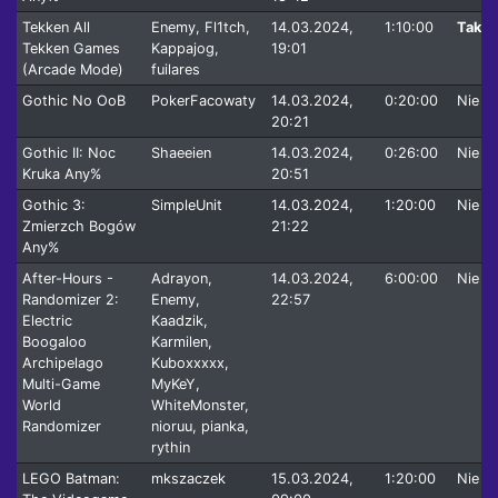
Tekken All
Enemy, Fl1tch,
14.03.2024,
1:10:00
Tak
Tekken Games
Kappajog,
19:01
(Arcade Mode)
fuilares
Gothic No OoB
PokerFacowaty
14.03.2024,
0:20:00
Nie
20:21
Gothic II: Noc
Shaeeien
14.03.2024,
0:26:00
Nie
Kruka Any%
20:51
Gothic 3:
SimpleUnit
14.03.2024,
1:20:00
Nie
Zmierzch Bogów
21:22
Any%
After-Hours -
Adrayon,
14.03.2024,
6:00:00
Nie
Randomizer 2:
Enemy,
22:57
Electric
Kaadzik,
Boogaloo
Karmilen,
Archipelago
Kuboxxxxx,
Multi-Game
MyKeY,
World
WhiteMonster,
Randomizer
nioruu, pianka,
rythin
LEGO Batman:
mkszaczek
15.03.2024,
1:20:00
Nie