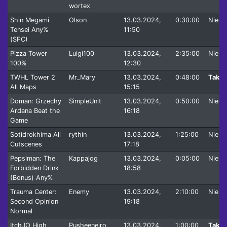
wortex
Shin Megami
Olson
13.03.2024,
0:30:00
Nie
Tensei Any%
11:50
(SFC)
Pizza Tower
Luigi100
13.03.2024,
2:35:00
Nie
100%
12:30
TWHL Tower 2
Mr_Mary
13.03.2024,
0:48:00
Tak
All Maps
15:15
Doman: Grzechy
SimpleUnit
13.03.2024,
0:50:00
Nie
Ardana Beat the
16:18
Game
Sotidrokhima All
rythin
13.03.2024,
1:25:00
Nie
Cutscenes
17:18
Pepsiman: The
Kappajog
13.03.2024,
0:05:00
Nie
Forbidden Drink
18:58
(Bonus) Any%
Trauma Center:
Enemy
13.03.2024,
2:10:00
Nie
Second Opinion
19:18
Normal
Itch.IO High
Pusheeneiro
13.03.2024,
1:00:00
Tak