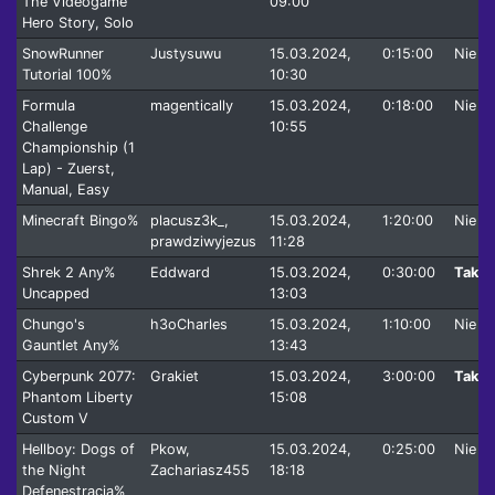
The Videogame
09:00
Hero Story, Solo
SnowRunner
Justysuwu
15.03.2024,
0:15:00
Nie
Tutorial 100%
10:30
Formula
magentically
15.03.2024,
0:18:00
Nie
Challenge
10:55
Championship (1
Lap) - Zuerst,
Manual, Easy
Minecraft Bingo%
placusz3k_,
15.03.2024,
1:20:00
Nie
prawdziwyjezus
11:28
Shrek 2 Any%
Eddward
15.03.2024,
0:30:00
Tak
Uncapped
13:03
Chungo's
h3oCharles
15.03.2024,
1:10:00
Nie
Gauntlet Any%
13:43
Cyberpunk 2077:
Grakiet
15.03.2024,
3:00:00
Tak
Phantom Liberty
15:08
Custom V
Hellboy: Dogs of
Pkow,
15.03.2024,
0:25:00
Nie
the Night
Zachariasz455
18:18
Defenestracja%