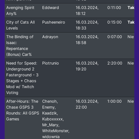
Avenging Spirit
Eddward
16.03.2024,
0:11:00
Tak
Any%
18:12
City of Cats All
Pusheeneiro
16.03.2024,
0:15:00
Tak
Levels
18:33
The Binding of
Adrayon
16.03.2024,
0:07:00
Nie
Isaac:
18:58
Repentance
(Bonus) Car%
Need for Speed:
Piotrunio
16.03.2024,
2:20:00
Nie
Underground 2
19:20
Fasterground - 3
Stages + Chaos
Mod w/ Twitch
Voting
After-Hours: The
Chenoh,
16.03.2024,
1:00:00
Nie
Chase GSPS 3
Enemy,
22:00
Rounds: All GSPS
Kaadzik,
Games
Kuboxxxxx,
Mr_Mary,
WhiteMonster,
widownia