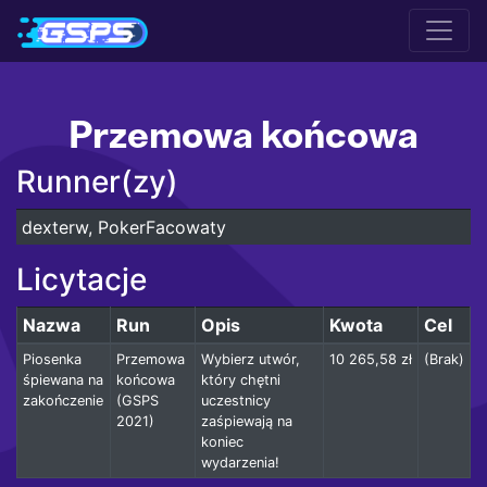
Przemowa końcowa
Runner(zy)
dexterw, PokerFacowaty
Licytacje
Nazwa
Run
Opis
Kwota
Cel
Piosenka
Przemowa
Wybierz utwór,
10 265,58 zł
(Brak)
śpiewana na
końcowa
który chętni
zakończenie
(GSPS
uczestnicy
2021)
zaśpiewają na
koniec
wydarzenia!