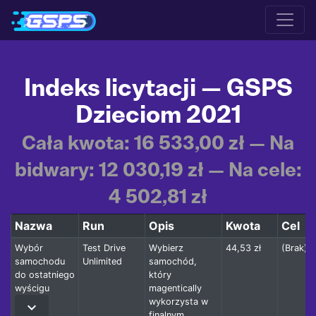
Indeks licytacji — GSPS
Dzieciom 2021
Cała kwota: 16 533,00 zł — Na
bidwary: 12 030,19 zł — Na cele:
4 502,81 zł
Nazwa
Run
Opis
Kwota
Cel
Wybór
Test Drive
Wybierz
44,53 zł
(Brak)
samochodu
Unlimited
samochód,
do ostatniego
który
wyścigu
magentically
wykorzysta w
keyboard_arrow_down
finalnym