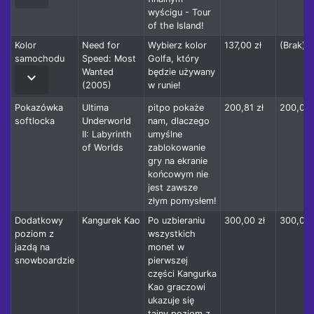
wyścigu - Tour
of the Island!
Kolor
Need for
Wybierz kolor
137,00 zł
(Brak)
samochodu
Speed: Most
Golfa, który
Wanted
będzie używany
keyboard_arrow_down
(2005)
w runie!
Pokazówka
Ultima
pitpo pokaże
200,81 zł
200,00 
softlocka
Underworld
nam, dlaczego
II: Labyrinth
umyślne
of Worlds
zablokowanie
gry na ekranie
końcowym nie
jest zawsze
złym pomysłem!
Dodatkowy
Kangurek Kao
Po uzbieraniu
300,00 zł
300,00 
poziom z
wszystkich
jazdą na
monet w
snowboardzie
pierwszej
części Kangurka
Kao graczowi
ukazuje się
tajny poziom z