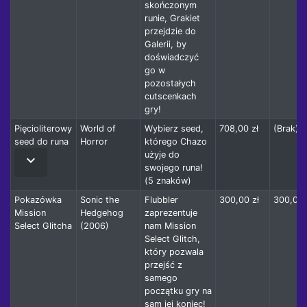
skończonym
runie, Grakiet
przejdzie do
Galerii, by
doświadczyć
go w
pozostałych
cutscenkach
gry!
Pięcioliterowy
World of
Wybierz seed,
708,00 zł
(Brak)
seed do runa
Horror
którego Chazo
użyje do
keyboard_arrow_down
swojego runa!
(5 znaków)
Pokazówka
Sonic the
Flubbler
300,00 zł
300,00 
Mission
Hedgehog
zaprezentuje
Select Glitcha
(2006)
nam Mission
Select Glitch,
który pozwala
przejść z
samego
początku gry na
sam jej koniec!