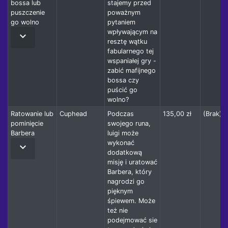
bossa lub
stajemy przed
puszczenie
poważnym
go wolno
pytaniem
wpływającym na
keyboard_arrow_down
resztę wątku
fabularnego tej
wspaniałej gry -
zabić mafijnego
bossa czy
puścić go
wolno?
Ratowanie lub
Cuphead
Podczas
135,00 zł
(Brak)
pominięcie
swojego runa,
Barbera
luigi może
wykonać
keyboard_arrow_down
dodatkową
misję i uratować
Barbera, który
nagrodzi go
pięknym
śpiewem. Może
też nie
podejmować sie