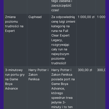
tego zadania i
zaoszczędzić
czas!
Zmiana
Cuphead
Za odpowiednią
1 000,00 zł
1 000,0
poziomu
cenę luigi zmieni
trudności na
kategorię na
Expert
runa na Full
Clear Expert
Legacy,
rozgrywając
cały run na
najwyższym
poziomie
trudności!
3-minutowy
Harry Potter i
Harry Potter i
300,00 zł
300,00 
run portu gry
Zakon
Zakon Feniksa
na Game
Feniksa
posiada port na
Boya
Game Boya
Advance
Advance,
którego
speedrun trwa
jedynie 3-
minuty i to ten