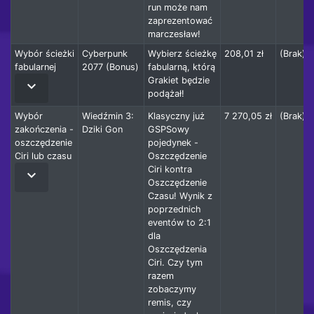
run może nam
zaprezentować
marczesław!
Wybór ścieżki
Cyberpunk
Wybierz ścieżkę
208,01 zł
(Brak)
fabularnej
2077 (Bonus)
fabularną, którą
Grakiet będzie
keyboard_arrow_down
podążał!
Wybór
Wiedźmin 3:
Klasyczny już
7 270,05 zł
(Brak)
zakończenia -
Dziki Gon
GSPSowy
oszczędzenie
pojedynek -
Ciri lub czasu
Oszczędzenie
Ciri kontra
keyboard_arrow_down
Oszczędzenie
Czasu! Wynik z
poprzednich
eventów to 2:1
dla
Oszczędzenia
Ciri. Czy tym
razem
zobaczymy
remis, czy