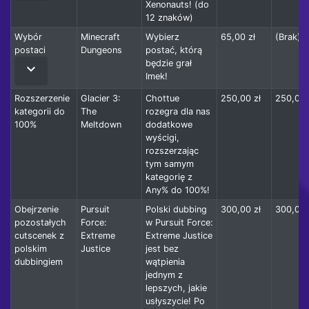
Xenonauts! (do
12 znaków)
Wybór
Minecraft
Wybierz
65,00 zł
(Brak)
postaci
Dungeons
postać, którą
będzie grał
keyboard_arrow_down
Imek!
Rozszerzenie
Glacier 3:
Chottue
250,00 zł
250,00 
kategorii do
The
rozegra dla nas
100%
Meltdown
dodatkowe
wyścigi,
rozszerzając
tym samym
kategorię z
Any% do 100%!
Obejrzenie
Pursuit
Polski dubbing
300,00 zł
300,00 
pozostałych
Force:
w Pursuit Force:
cutscenek z
Extreme
Extreme Justice
polskim
Justice
jest bez
dubbingiem
wątpienia
jednym z
lepszych, jakie
usłyszycie! Po