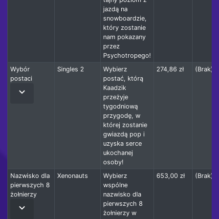
jazdą na
snowboardzie,
który zostanie
nam pokazany
przez
Psychotropego!
Wybór
Singles 2
Wybierz
274,86 zł
(Brak)
postaci
postać, którą
Kaadzik
keyboard_arrow_down
przeżyje
tygodniową
przygodę, w
której zostanie
gwiazdą pop i
uzyska serce
ukochanej
osoby!
Nazwisko dla
Xenonauts
Wybierz
653,00 zł
(Brak)
pierwszych 8
wspólne
żołnierzy
nazwisko dla
pierwszych 8
keyboard_arrow_down
żołnierzy w