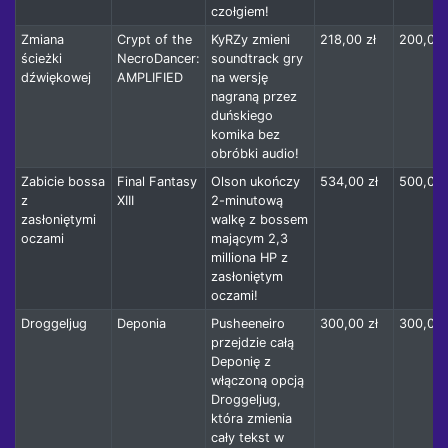
czołgiem!
Zmiana
Crypt of the
KyRZy zmieni
218,00 zł
200,00 
ścieżki
NecroDancer:
soundtrack gry
dźwiękowej
AMPLIFIED
na wersję
nagraną przez
duńskiego
komika bez
obróbki audio!
Zabicie bossa
Final Fantasy
Olson ukończy
534,00 zł
500,00 
z
XIII
2-minutową
zasłoniętymi
walkę z bossem
oczami
mającym 2,3
milliona HP z
zasłoniętym
oczami!
Droggeljug
Deponia
Pusheeneiro
300,00 zł
300,00 
przejdzie całą
Deponię z
włączoną opcją
Droggeljug,
która zmienia
cały tekst w