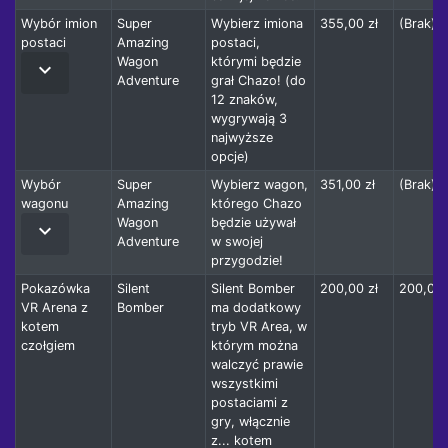
Wybór imion
Super
Wybierz imiona
355,00 zł
(Brak)
postaci
Amazing
postaci,
Wagon
którymi będzie
keyboard_arrow_down
Adventure
grał Chazo! (do
12 znaków,
wygrywają 3
najwyższe
opcje)
Wybór
Super
Wybierz wagon,
351,00 zł
(Brak)
wagonu
Amazing
którego Chazo
Wagon
będzie używał
keyboard_arrow_down
Adventure
w swojej
przygodzie!
Pokazówka
Silent
Silent Bomber
200,00 zł
200,00 
VR Arena z
Bomber
ma dodatkowy
kotem
tryb VR Area, w
czołgiem
którym można
walczyć prawie
wszystkimi
postaciami z
gry, włącznie
z... kotem