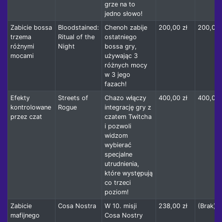
grze na to
jedno słowo!
Zabicie bossa
Bloodstained:
Chenoh zabije
200,00 zł
200,00 
trzema
Ritual of the
ostatniego
różnymi
Night
bossa gry,
mocami
używając 3
różnych mocy
w 3 jego
fazach!
Efekty
Streets of
Chazo włączy
400,00 zł
400,00 
kontrolowane
Rogue
integrację gry z
przez czat
czatem Twitcha
i pozwoli
widzom
wybierać
specjalne
utrudnienia,
które występują
co trzeci
poziom!
Zabicie
Cosa Nostra
W 10. misji
238,00 zł
(Brak)
mafijnego
Cosa Nostry