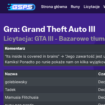
Strona główna
Runy
Licytacje
Gra: Grand Theft Auto III
Licytacja: GTA III - Bazarowe tłu
Komentarz
"Its inside is covered in brains" -> "Jego zawartość je
Kamiks! Ponadto po runie pokaże nam on kilka wyjątkow
Nazwa
Cza
golebiewsky
Dec
Tadek
Dec
Mamusia Flitchusia
Dec
pupu pan panda
Dec