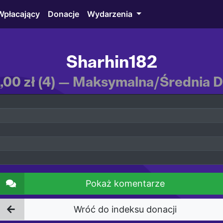
Wpłacający
Donacje
Wydarzenia
Sharhin182
,00 zł (4) — Maksymalna/Średnia Do
Pokaż komentarze
Wróć do indeksu donacji