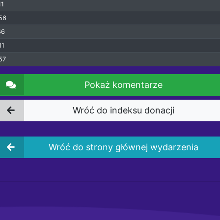
11
56
46
11
57
Pokaż komentarze
Wróć do indeksu donacji
Wróć do strony głównej wydarzenia