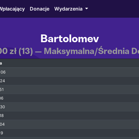
Wpłacający
Donacje
Wydarzenia
Bartolomev
00 zł (13) — Maksymalna/Średnia D
a
:06
:24
51
06
:30
18
:04
19