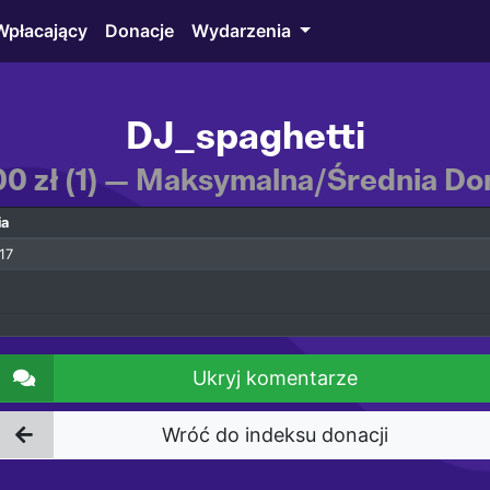
Wpłacający
Donacje
Wydarzenia
DJ_spaghetti
00 zł (1) — Maksymalna/Średnia Don
ia
17
Ukryj komentarze
Wróć do indeksu donacji