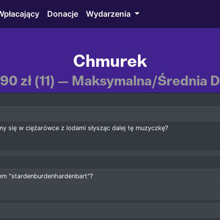
Wpłacający
Donacje
Wydarzenia
Chmurek
90 zł (11) — Maksymalna/Średnia D
y się w ciężarówce z lodami słysząc dalej tę muzyczkę?
wem "stardenburdenhardenbart"?