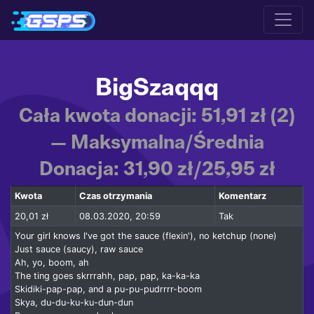
BigSzaqqq
Cała kwota donacji: 51,91 zł (2)
— Maksymalna/Średnia
Donacja: 31,90 zł/25,95 zł
Kwota
Czas otrzymania
Komentarz
20,01 zł
08.03.2020, 20:59
Tak
Your girl knows I've got the sauce (flexin'), no ketchup (none)
Just sauce (saucy), raw sauce
Ah, yo, boom, ah
The ting goes skrrrahh, pap, pap, ka-ka-ka
Skidiki-pap-pap, and a pu-pu-pudrrrr-boom
Skya, du-du-ku-ku-dun-dun