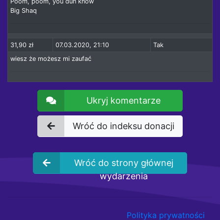
Poom, poom, you dun know
Big Shaq
31,90 zł
07.03.2020, 21:10
Tak
wiesz że możesz mi zaufać
Ukryj komentarze
Wróć do indeksu donacji
Wróć do strony głównej
wydarzenia
Polityka prywatności