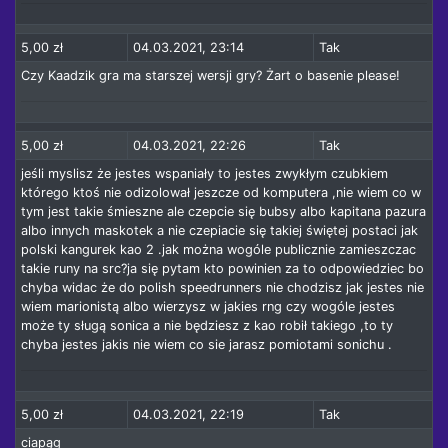
5,00 zł
04.03.2021, 23:14
Tak
Czy Kaadzik gra ma starszej wersji gry? Żart o basenie please!
5,00 zł
04.03.2021, 22:26
Tak
jeśli myslisz że jestes wspaniały to jestes zwykłym czubkiem
którego ktoś nie odizolował jeszcze od komputera ,nie wiem co w
tym jest takie śmieszne ale czepcie się bubsy albo kapitana pazura
albo innych maskotek a nie czepiacie się takiej świętej postaci jak
polski kangurek kao 2 .jak można wogóle publicznie zamieszczac
takie runy na src?ja się pytam kto powinien za to odpowiedziec bo
chyba widac że do polish speedrunners nie chodzisz jak jestes nie
wiem marionistą albo wierzysz w jakies rng czy wogóle jestes
może ty sługą sonica a nie będziesz z kao robił takiego ,to ty
chyba jestes jakis nie wiem co sie jarasz pomiotami sonichu .
5,00 zł
04.03.2021, 22:19
Tak
ciapąg