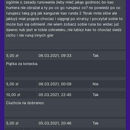
ogólnie o zasady runowania żeby mieć jakąs godnosc bo kao
huntera nie obrażał a ty po co go runujesz co? no powiedz po co
runujesz taką grę jak kangurek kao runda 2 ?brak mnie słów ale
jakbyś miał pojęcie chociaz i sięgnął po stratsy i poczytał sobie to
może byś się odmienił .nie wiem zobacz sobie runa bo widac już
dawno nub jest w tobie człowieku ,nie lubisz kao to chociaż siedz
cicho i nie runuj innych gier
5,00 zł
06.03.2021, 09:33
Tak
Piątka za kotecka.
5,00 zł
06.03.2021, 00:09
Nie
10,00 zł
05.03.2021, 22:45
Tak
Ciuchcia na dobranoc
5,00 zł
05.03.2021, 20:46
Tak