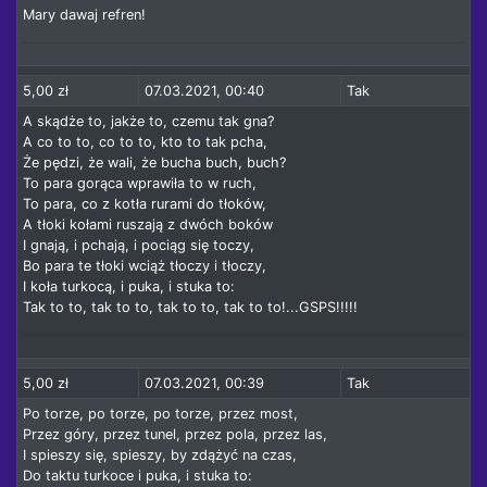
Mary dawaj refren!
5,00 zł
07.03.2021, 00:40
Tak
A skądże to, jakże to, czemu tak gna?
A co to to, co to to, kto to tak pcha,
Że pędzi, że wali, że bucha buch, buch?
To para gorąca wprawiła to w ruch,
To para, co z kotła rurami do tłoków,
A tłoki kołami ruszają z dwóch boków
I gnają, i pchają, i pociąg się toczy,
Bo para te tłoki wciąż tłoczy i tłoczy,
I koła turkocą, i puka, i stuka to:
Tak to to, tak to to, tak to to, tak to to!...GSPS!!!!!
5,00 zł
07.03.2021, 00:39
Tak
Po torze, po torze, po torze, przez most,
Przez góry, przez tunel, przez pola, przez las,
I spieszy się, spieszy, by zdążyć na czas,
Do taktu turkoce i puka, i stuka to: