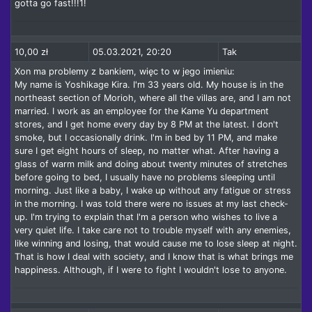
gotta go fast!!!1!
10,00 zł
05.03.2021, 20:20
Tak
Xon ma problemy z bankiem, więc to w jego imieniu:
My name is Yoshikage Kira. I'm 33 years old. My house is in the
northeast section of Morioh, where all the villas are, and I am not
married. I work as an employee for the Kame Yu department
stores, and I get home every day by 8 PM at the latest. I don't
smoke, but I occasionally drink. I'm in bed by 11 PM, and make
sure I get eight hours of sleep, no matter what. After having a
glass of warm milk and doing about twenty minutes of stretches
before going to bed, I usually have no problems sleeping until
morning. Just like a baby, I wake up without any fatigue or stress
in the morning. I was told there were no issues at my last check-
up. I'm trying to explain that I'm a person who wishes to live a
very quiet life. I take care not to trouble myself with any enemies,
like winning and losing, that would cause me to lose sleep at night.
That is how I deal with society, and I know that is what brings me
happiness. Although, if I were to fight I wouldn't lose to anyone.