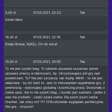
5,00 zł
07.03.2021, 22:23
Tak
Dzieki Mary
16,00 zł
07.03.2021, 22:18
Tak
Dzięki Brazar, KyRZy, Ciri do wora!
10,00 zł
07.03.2021, 20:00
Tak
To nie jest szybki bieg. To lubienie używania oszustwa: jesteś
używasz otwory w teksturach, itp. Ukrzyżowujesz pół gry nad
powietrzem. To? Nie jest szczerze, tak myślę. IMHO - to nie jest
właściwie - by iść lubić to. Jest to imitowaniem wypełnienie gry. Z
pewnością - wykonujesz globalną i kosmiczną pracę. Doskonały z
ciebie spec. Ale to nie szybki bieg...i koniec jest ssaniem. I jeden z
was ma problem - cześć szuka osłów. Dla psich-psich osłów
również. Jak stary on? 11? 12?Aczkolwiek wyglądało perfekcyjnie.
Nie gra - chyżość!