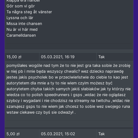
Klappa era händer
Gör som vi gör
Ta några steg åt vänster
Lyssna och lär
Missa inte chansen
Nu är vi här med
Caramelldansen
15,00 zł
05.03.2021, 16:19
Tak
pomyślałes wogóle nad tym że to nie jest gra taka sobie że zrobię
w niej pb i mnie będa wszyscy chwalic? wez dziecko naprawdę
jestes jakis psycholek bo w przeciwieństwie do ciebie to kao jest
autorytetem dla mnie a ty to nie wiem czyim możesz być
autorytetem chyba takich samych jakiś słabiaków jak ty którzy nie
wiedza co to polish speedrunners i gsps ,widac że nie oglądasz
szybcy i wygadani i nie chodzisz na streamy na twitchu ,widac nie
szanujesz gsps to nie wiem jak chcesz to sobie wez swojego runa
wstaw ciekawe czy byś sie odważył .
5,00 zł
05.03.2021, 15:02
Tak