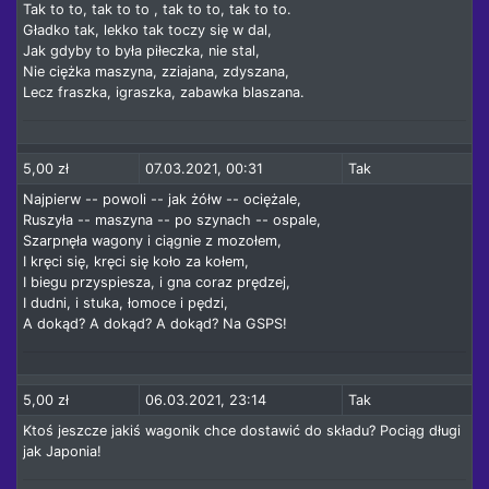
Tak to to, tak to to , tak to to, tak to to.
Gładko tak, lekko tak toczy się w dal,
Jak gdyby to była piłeczka, nie stal,
Nie ciężka maszyna, zziajana, zdyszana,
Lecz fraszka, igraszka, zabawka blaszana.
5,00 zł
07.03.2021, 00:31
Tak
Najpierw -- powoli -- jak żółw -- ociężale,
Ruszyła -- maszyna -- po szynach -- ospale,
Szarpnęła wagony i ciągnie z mozołem,
I kręci się, kręci się koło za kołem,
I biegu przyspiesza, i gna coraz prędzej,
I dudni, i stuka, łomoce i pędzi,
A dokąd? A dokąd? A dokąd? Na GSPS!
5,00 zł
06.03.2021, 23:14
Tak
Ktoś jeszcze jakiś wagonik chce dostawić do składu? Pociąg długi
jak Japonia!