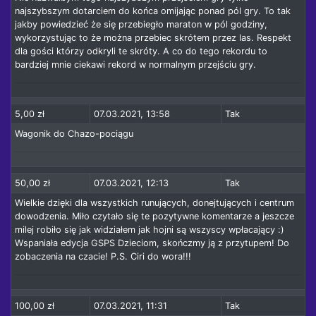
najszybszym dotarciem do końca omijając ponad pól gry. To tak
jakby powiedzieć że się przebiegło maraton w pól godziny,
wykorzystując to że można przebiec skrótem przez las. Respekt
dla gości którzy odkryli te skróty. A co do tego rekordu to
bardziej mnie ciekawi rekord w normalnym przejściu gry.
5,00 zł
07.03.2021, 13:58
Tak
Wagonik do Chazo-pociągu
50,00 zł
07.03.2021, 12:13
Tak
Wielkie dzięki dla wszystkich runujących, donejtujących i centrum
dowodzenia. Miło czytało się te pozytywne komentarze a jeszcze
milej robiło się jak widziałem jak hojni są wszyscy wpłacający :)
Wspaniała edycja GSPS Dzieciom, skończmy ją z przytupem! Do
zobaczenia na czacie! P.S. Ciri do wora!!!
100,00 zł
07.03.2021, 11:31
Tak