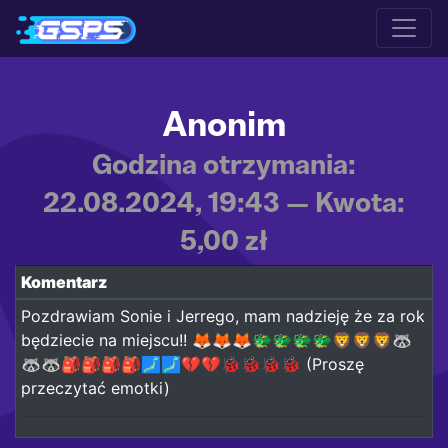
Anonim
Godzina otrzymania:
22.08.2024, 19:43 — Kwota:
5,00 zł
Komentarz
Pozdrawiam Sonie i Jerrego, mam nadzieję że za rok
będziecie na miejscu!! 🦊🦊🦊🐲🐲🐲🐲🦁🦁🦁🦝
🦝🦝🎒🎒🎒🎒🗾🗾💔💔🐞🐞🐞🐞 (Proszę
przeczytać emotki)