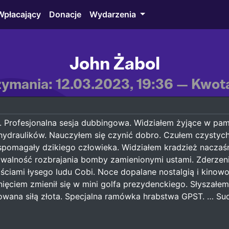
Wpłacający
Donacje
Wydarzenia
John Żabol
ymania: 12.03.2023, 19:36 — Kwota
ry. Profesjonalna sesja dubbingowa. Widziałem żyjące w pa
ydraulików. Nauczyłem się czynić dobro. Czułem czystych 
wspomagały dzikiego człowieka. Widziałem kradzież naczaś
lność rozbrajania bomby zamienionymi ustami. Zderzenie 
ciami łysego ludu Cobi. Noce dopalane nostalgią i kinowoś
nięciem zmienił się w mini golfa prezydenckiego. Słyszał
wana siłą złota. Specjalna ramówka hrabstwa GPST. … Sud