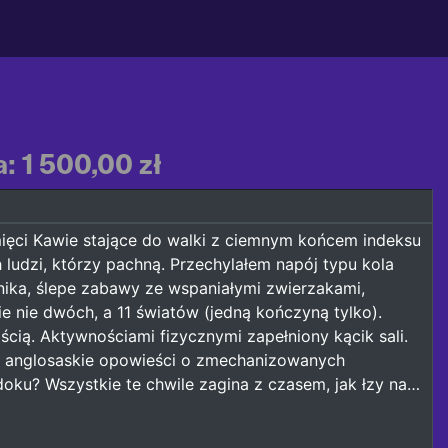
: 1 500,00 zł
mięci Kawie stające do walki z ciemnym końcem indeksu
ludzi, którzy pachną. Przechylałem napój typu kola
nika, ślepe zabawy ze wspaniałymi zwierzakami,
nie dwóch, a 11 światów (jedną kończyną tylko).
cią. Aktywnościami fizycznymi zapełniony kącik sali.
em anglosaskie opowieści o zmechanizowanych
oku? Wszystkie te chwile zagina z czasem, jak łzy na…