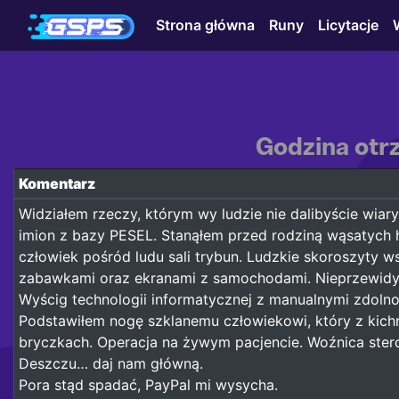
Strona główna
Runy
Licytacje
Godzina otrz
Komentarz
Widziałem rzeczy, którym wy ludzie nie dalibyście wia
imion z bazy PESEL. Stanąłem przed rodziną wąsatych h
człowiek pośród ludu sali trybun. Ludzkie skoroszyty 
zabawkami oraz ekranami z samochodami. Nieprzewidywa
Wyścig technologii informatycznej z manualnymi zdolnoś
Podstawiłem nogę szklanemu człowiekowi, który z kich
bryczkach. Operacja na żywym pacjencie. Woźnica stero
Deszczu… daj nam główną.
Pora stąd spadać, PayPal mi wysycha.