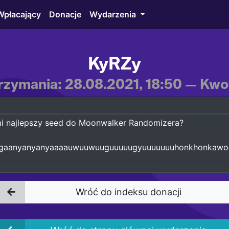
Wpłacający
Donacje
Wydarzenia
KyRZy
rzymania: 28.08.2021, 18:50 — Kwot
i najlepszy seed do Moonwalker Randomizera?
ogaanyanyanyaaaauwuuwuuguuuuugyuuuuuuuhonkhonkawo
Wróć do indeksu donacji