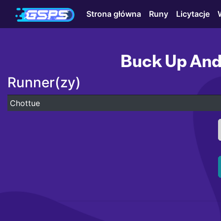
Strona główna
Runy
Licytacje
Buck Up An
Runner(zy)
Chottue