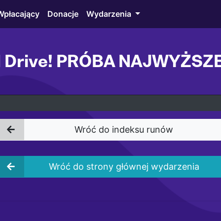
Wpłacający
Donacje
Wydarzenia
d Drive! PRÓBA NAJWYŻS
Wróć do indeksu runów
Wróć do strony głównej wydarzenia