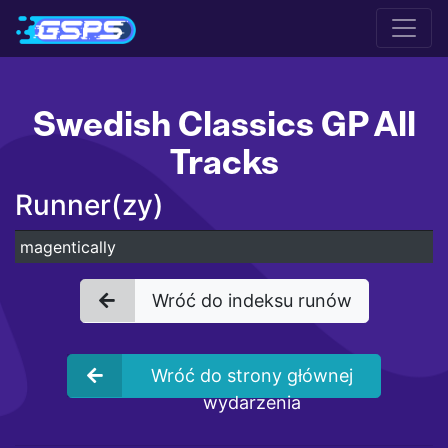
Swedish Classics GP All
Tracks
Runner(zy)
magentically
Wróć do indeksu runów
Wróć do strony głównej
wydarzenia